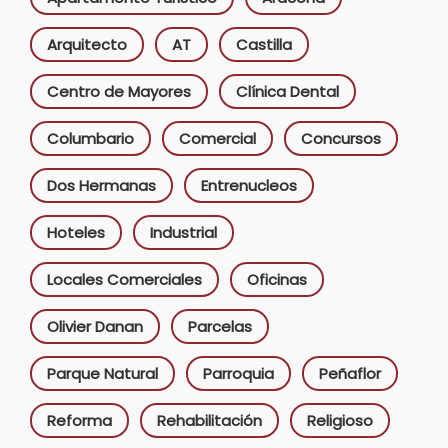
Arquitecto
AT
Castilla
Centro de Mayores
Clínica Dental
Columbario
Comercial
Concursos
Dos Hermanas
Entrenucleos
Hoteles
Industrial
Locales Comerciales
Oficinas
Olivier Danan
Parcelas
Parque Natural
Parroquia
Peñaflor
Reforma
Rehabilitación
Religioso