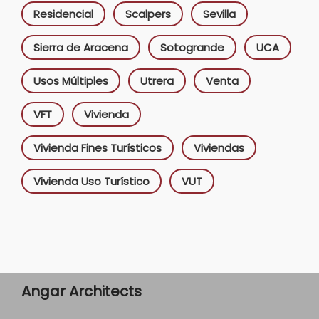
Residencial
Scalpers
Sevilla
Sierra de Aracena
Sotogrande
UCA
Usos Múltiples
Utrera
Venta
VFT
Vivienda
Vivienda Fines Turísticos
Viviendas
Vivienda Uso Turístico
VUT
Angar Architects