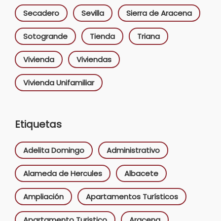
Secadero
Sevilla
Sierra de Aracena
Sotogrande
Tienda
Triana
Vivienda
Viviendas
Vivienda Unifamiliar
Etiquetas
Adelita Domingo
Administrativo
Alameda de Hercules
Albacete
Ampliación
Apartamentos Turísticos
Apartamento Turistico
Aracena