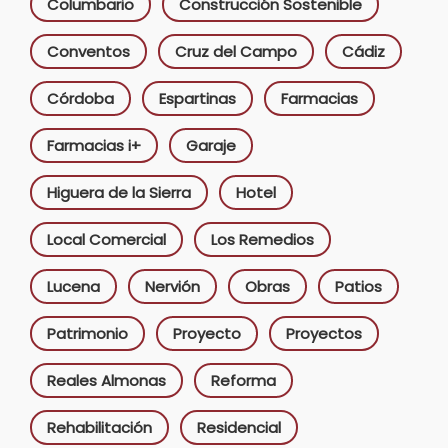
Columbario
Construcción Sostenible
Conventos
Cruz del Campo
Cádiz
Córdoba
Espartinas
Farmacias
Farmacias i+
Garaje
Higuera de la Sierra
Hotel
Local Comercial
Los Remedios
Lucena
Nervión
Obras
Patios
Patrimonio
Proyecto
Proyectos
Reales Almonas
Reforma
Rehabilitación
Residencial