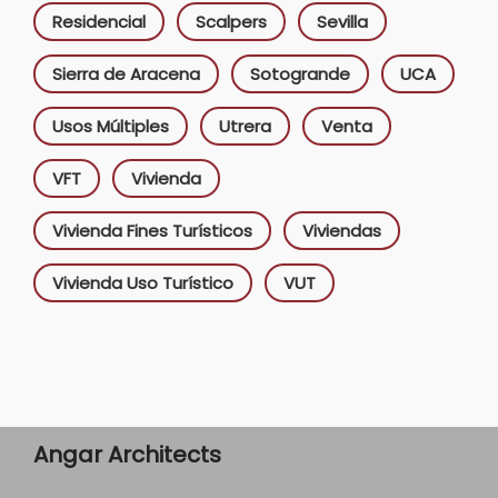
Residencial
Scalpers
Sevilla
Sierra de Aracena
Sotogrande
UCA
Usos Múltiples
Utrera
Venta
VFT
Vivienda
Vivienda Fines Turísticos
Viviendas
Vivienda Uso Turístico
VUT
Angar Architects