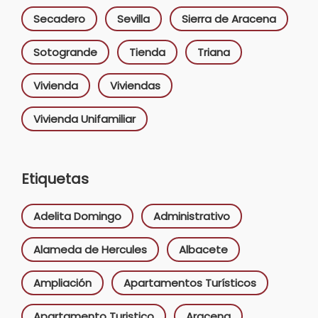
Secadero
Sevilla
Sierra de Aracena
Sotogrande
Tienda
Triana
Vivienda
Viviendas
Vivienda Unifamiliar
Etiquetas
Adelita Domingo
Administrativo
Alameda de Hercules
Albacete
Ampliación
Apartamentos Turísticos
Apartamento Turistico
Aracena