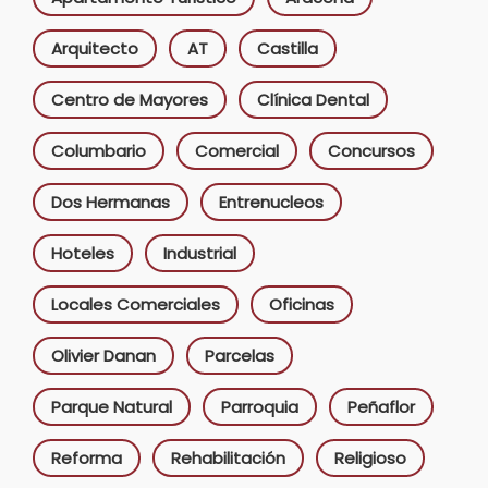
Arquitecto
AT
Castilla
Centro de Mayores
Clínica Dental
Columbario
Comercial
Concursos
Dos Hermanas
Entrenucleos
Hoteles
Industrial
Locales Comerciales
Oficinas
Olivier Danan
Parcelas
Parque Natural
Parroquia
Peñaflor
Reforma
Rehabilitación
Religioso