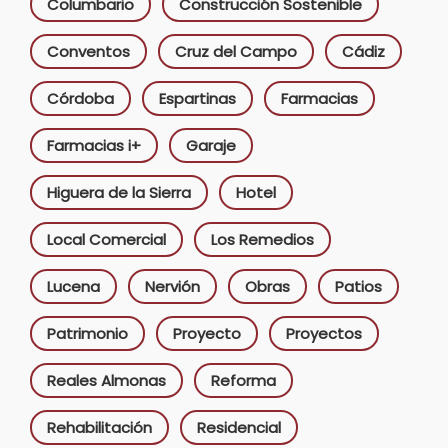
Columbario
Construcción Sostenible
Conventos
Cruz del Campo
Cádiz
Córdoba
Espartinas
Farmacias
Farmacias i+
Garaje
Higuera de la Sierra
Hotel
Local Comercial
Los Remedios
Lucena
Nervión
Obras
Patios
Patrimonio
Proyecto
Proyectos
Reales Almonas
Reforma
Rehabilitación
Residencial