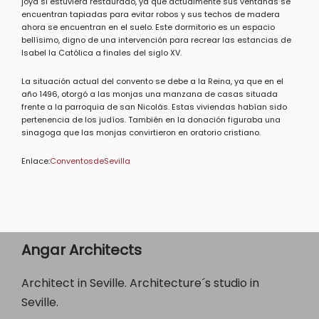
joya si estuviera restaurado, ya que actualmente sus ventanas se
encuentran tapiadas para evitar robos y sus techos de madera
ahora se encuentran en el suelo. Este dormitorio es un espacio
bellísimo, digno de una intervención para recrear las estancias de
Isabel la Católica a finales del siglo XV.
La situación actual del convento se debe a la Reina, ya que en el
año 1496, otorgó a las monjas una manzana de casas situada
frente a la parroquia de san Nicolás. Estas viviendas habían sido
pertenencia de los judíos. También en la donación figuraba una
sinagoga que las monjas convirtieron en oratorio cristiano.
Enlace:
ConventosdeSevilla
Angar Architects
Architect in Seville. Architecture´s studio in
Seville.