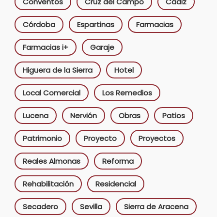
Conventos
Cruz del Campo
Cádiz
Córdoba
Espartinas
Farmacias
Farmacias i+
Garaje
Higuera de la Sierra
Hotel
Local Comercial
Los Remedios
Lucena
Nervión
Obras
Patios
Patrimonio
Proyecto
Proyectos
Reales Almonas
Reforma
Rehabilitación
Residencial
Secadero
Sevilla
Sierra de Aracena