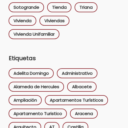
Sotogrande
Tienda
Triana
Vivienda
Viviendas
Vivienda Unifamiliar
Etiquetas
Adelita Domingo
Administrativo
Alameda de Hercules
Albacete
Ampliación
Apartamentos Turísticos
Apartamento Turistico
Aracena
Arquitecto
AT
Castilla