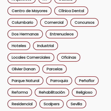
Centro de Mayores
Clínica Dental
Columbario
Comercial
Concursos
Dos Hermanas
Entrenucleos
Hoteles
Industrial
Locales Comerciales
Oficinas
Olivier Danan
Parcelas
Parque Natural
Parroquia
Peñaflor
Reforma
Rehabilitación
Religioso
Residencial
Scalpers
Sevilla