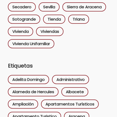
Secadero
Sevilla
Sierra de Aracena
Sotogrande
Tienda
Triana
Vivienda
Viviendas
Vivienda Unifamiliar
Etiquetas
Adelita Domingo
Administrativo
Alameda de Hercules
Albacete
Ampliación
Apartamentos Turísticos
Apartamento Turistico
Aracena