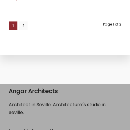
Page 1 of 2
1
2
Angar Architects
Architect in Seville. Architecture´s studio in
Seville.