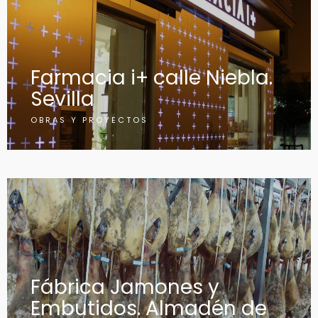
Farmacia i+ calle Niebla.
Sevilla
OBRAS Y PROYECTOS
Fábrica Jamones y
Embutidos. Almadén de