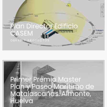
Plan Director Edificio
CASEM
OBRAS Y PROYECTOS
Primer Premio Master
Plan y Paseo Marítimo de
Matalascañas. Almonte,
Huelva