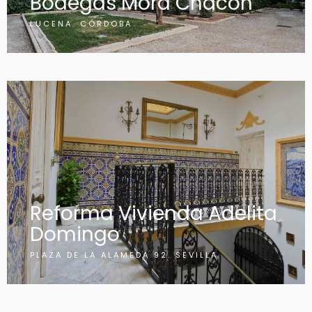
Bodegas Mora Chacón
LUCENA. CÓRDOBA
Reforma Vivienda Adelita
Domingo
PLAZA DE LA ALAMEDA 92. SEVILLA