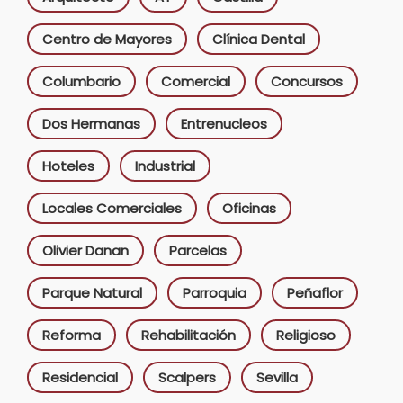
Centro de Mayores
Clínica Dental
Columbario
Comercial
Concursos
Dos Hermanas
Entrenucleos
Hoteles
Industrial
Locales Comerciales
Oficinas
Olivier Danan
Parcelas
Parque Natural
Parroquia
Peñaflor
Reforma
Rehabilitación
Religioso
Residencial
Scalpers
Sevilla