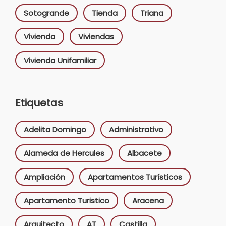
Sotogrande
Tienda
Triana
Vivienda
Viviendas
Vivienda Unifamiliar
Etiquetas
Adelita Domingo
Administrativo
Alameda de Hercules
Albacete
Ampliación
Apartamentos Turísticos
Apartamento Turistico
Aracena
Arquitecto
AT
Castilla