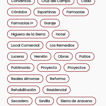
Conventos
Cruz del Campo
Cádiz
Córdoba
Espartinas
Farmacias
Farmacias i+
Garaje
Higuera de la Sierra
Hotel
Local Comercial
Los Remedios
Lucena
Nervión
Obras
Patios
Patrimonio
Proyecto
Proyectos
Reales Almonas
Reforma
Rehabilitación
Residencial
Secadero
Sevilla
Sierra de Aracena