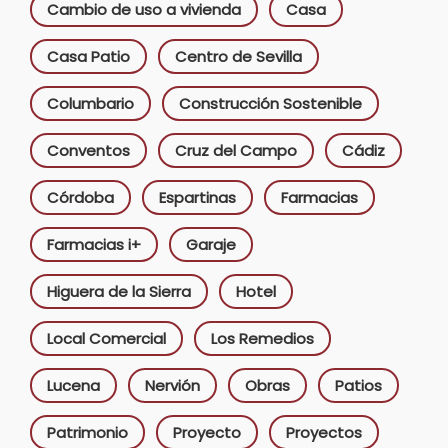
Cambio de uso a vivienda
Casa
Casa Patio
Centro de Sevilla
Columbario
Construcción Sostenible
Conventos
Cruz del Campo
Cádiz
Córdoba
Espartinas
Farmacias
Farmacias i+
Garaje
Higuera de la Sierra
Hotel
Local Comercial
Los Remedios
Lucena
Nervión
Obras
Patios
Patrimonio
Proyecto
Proyectos