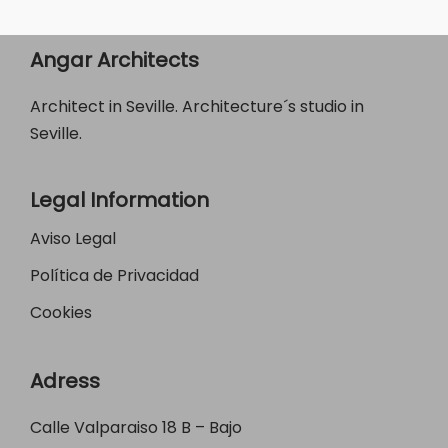
Angar Architects
Architect in Seville. Architecture´s studio in
Seville.
Legal Information
Aviso Legal
Política de Privacidad
Cookies
Adress
Calle Valparaiso 18 B – Bajo