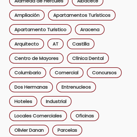
Alameda de Hercules
Albacete
Ampliación
Apartamentos Turísticos
Apartamento Turistico
Aracena
Arquitecto
AT
Castilla
Centro de Mayores
Clínica Dental
Columbario
Comercial
Concursos
Dos Hermanas
Entrenucleos
Hoteles
Industrial
Locales Comerciales
Oficinas
Olivier Danan
Parcelas