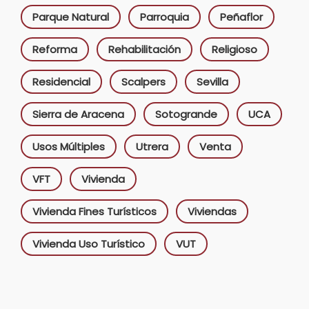
Parque Natural
Parroquia
Peñaflor
Reforma
Rehabilitación
Religioso
Residencial
Scalpers
Sevilla
Sierra de Aracena
Sotogrande
UCA
Usos Múltiples
Utrera
Venta
VFT
Vivienda
Vivienda Fines Turísticos
Viviendas
Vivienda Uso Turístico
VUT