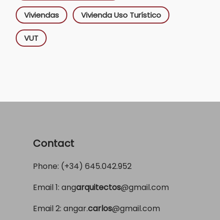
Viviendas
Vivienda Uso Turístico
VUT
Contact
Phone: (+34)
645.042.952
Email 1:
ang
arquitectos
@gmail.com
Email 2:
angar.
carlos
@gmail.com