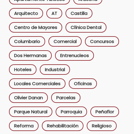
Arquitecto
AT
Castilla
Centro de Mayores
Clínica Dental
Columbario
Comercial
Concursos
Dos Hermanas
Entrenucleos
Hoteles
Industrial
Locales Comerciales
Oficinas
Olivier Danan
Parcelas
Parque Natural
Parroquia
Peñaflor
Reforma
Rehabilitación
Religioso