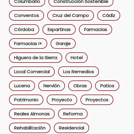
Columbario
Construcción Sostenible
Conventos
Cruz del Campo
Cádiz
Córdoba
Espartinas
Farmacias
Farmacias i+
Garaje
Higuera de la Sierra
Hotel
Local Comercial
Los Remedios
Lucena
Nervión
Obras
Patios
Patrimonio
Proyecto
Proyectos
Reales Almonas
Reforma
Rehabilitación
Residencial