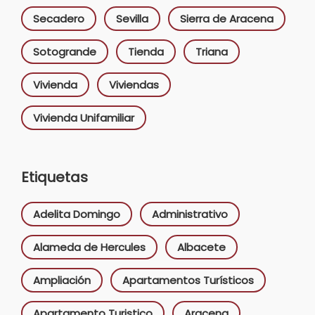
Secadero
Sevilla
Sierra de Aracena
Sotogrande
Tienda
Triana
Vivienda
Viviendas
Vivienda Unifamiliar
Etiquetas
Adelita Domingo
Administrativo
Alameda de Hercules
Albacete
Ampliación
Apartamentos Turísticos
Apartamento Turistico
Aracena