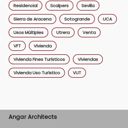
Residencial
Scalpers
Sevilla
Sierra de Aracena
Sotogrande
UCA
Usos Múltiples
Utrera
Venta
VFT
Vivienda
Vivienda Fines Turísticos
Viviendas
Vivienda Uso Turístico
VUT
Angar Architects