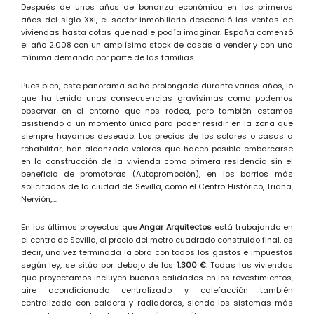
Después de unos años de bonanza económica en los primeros
años del siglo XXI, el sector inmobiliario descendió las ventas de
viviendas hasta cotas que nadie podía imaginar. España comenzó
el año 2.008 con un amplísimo stock de casas a vender y con una
mínima demanda por parte de las familias.
Pues bien, este panorama se ha prolongado durante varios años, lo
que ha tenido unas consecuencias gravísimas como podemos
observar en el entorno que nos rodea, pero también estamos
asistiendo a un momento único para poder residir en la zona que
siempre hayamos deseado. Los precios de los solares o casas a
rehabilitar, han alcanzado valores que hacen posible embarcarse
en la construcción de la vivienda como primera residencia sin el
beneficio de promotoras (Autopromoción), en los barrios más
solicitados de la ciudad de Sevilla, como el Centro Histórico, Triana,
Nervión,….
En los últimos proyectos que
Angar Arquitectos
está trabajando en
el centro de Sevilla, el precio del metro cuadrado construido final, es
decir, una vez terminada la obra con todos los gastos e impuestos
según ley, se sitúa por debajo de los
1.300 €
. Todas las viviendas
que proyectamos incluyen buenas calidades en los revestimientos,
aire acondicionado centralizado y calefacción también
centralizada con caldera y radiadores, siendo los sistemas más