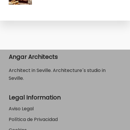
Angar Architects
Architect in Seville. Architecture´s studio in
Seville.
Legal Information
Aviso Legal
Política de Privacidad