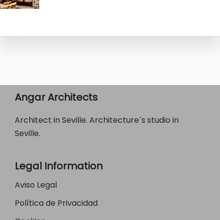
Angar Architects
Architect in Seville. Architecture´s studio in
Seville.
Legal Information
Aviso Legal
Política de Privacidad