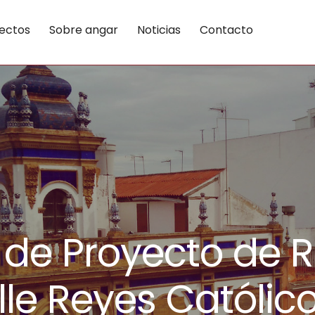
ectos
Sobre angar
Noticias
Contacto
de Proyecto de 
lle Reyes Católicos