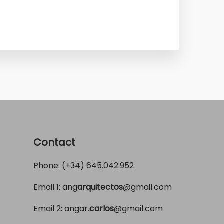
Contact
Phone: (+34)
645.042.952
Email 1:
ang
arquitectos
@gmail.com
Email 2:
angar.
carlos
@gmail.com