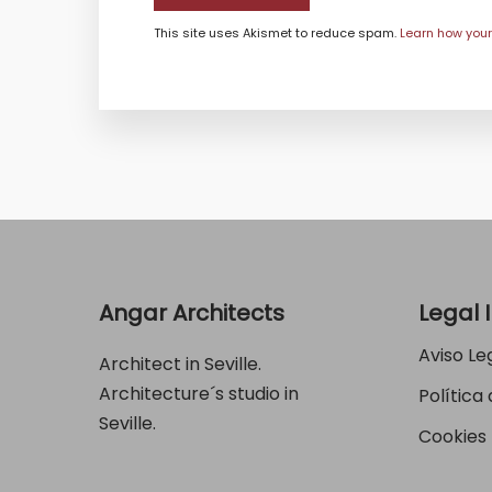
This site uses Akismet to reduce spam.
Learn how you
Angar Architects
Legal 
Aviso Le
Architect in Seville.
Architecture´s studio in
Política
Seville.
Cookies