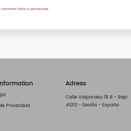
r comment data is processed
.
Information
Adress
gal
Calle Valparaiso 18 B – Bajo
41013 – Sevilla – España
 de Privacidad