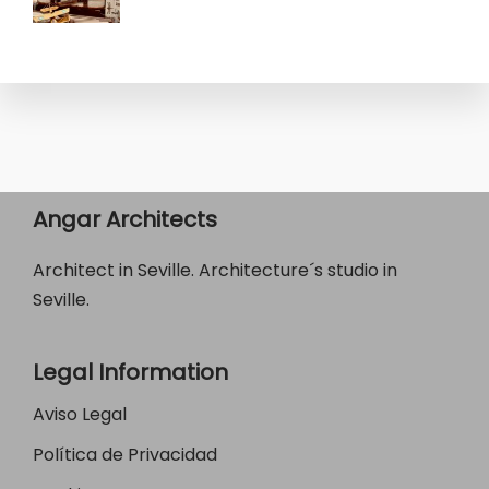
Angar Architects
Architect in Seville. Architecture´s studio in
Seville.
Legal Information
Aviso Legal
Política de Privacidad