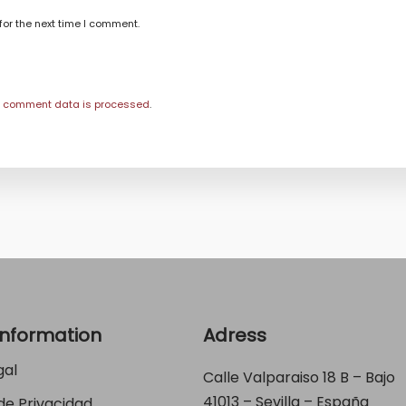
for the next time I comment.
r comment data is processed
.
Information
Adress
gal
Calle Valparaiso 18 B – Bajo
41013 – Sevilla – España
 de Privacidad