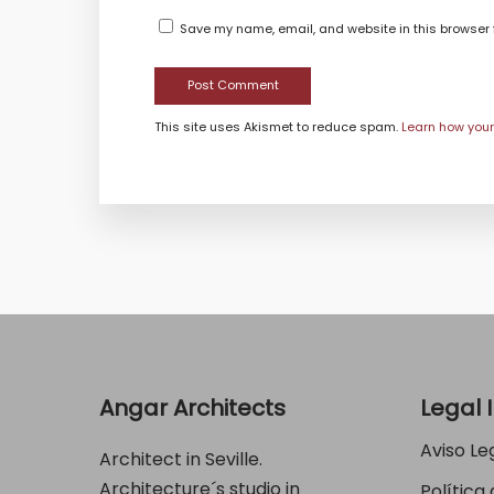
Save my name, email, and website in this browser 
This site uses Akismet to reduce spam.
Learn how you
Angar Architects
Legal 
Aviso Le
Architect in Seville.
Architecture´s studio in
Política