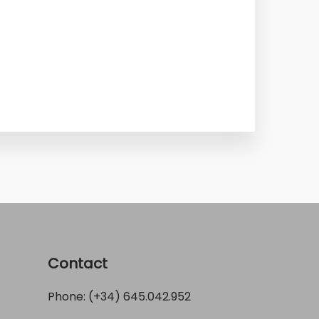
Contact
Phone: (+34)
645.042.952