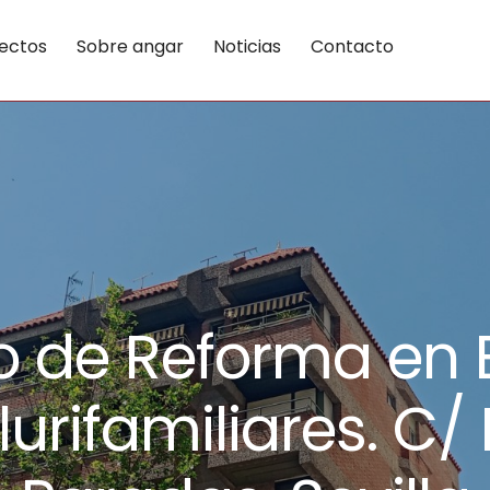
ectos
Sobre angar
Noticias
Contacto
 de Reforma en 
lurifamiliares. C