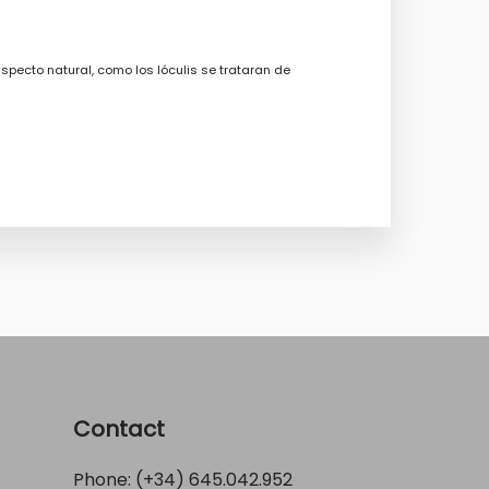
specto natural, como los lóculis se trataran de
Contact
Phone: (+34)
645.042.952