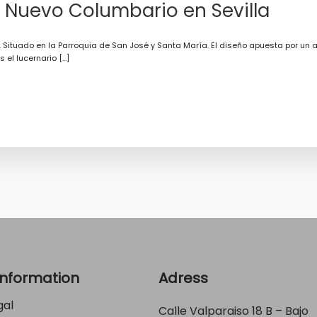
 Nuevo Columbario en Sevilla
Situado en la Parroquia de San José y Santa María. El diseño apuesta por un a
el lucernario […]
Information
Adress
gal
Calle Valparaiso 18 B – Bajo