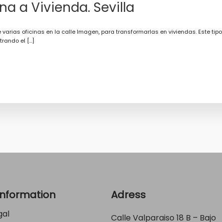
a a Vivienda. Sevilla
varias oficinas en la calle Imagen, para transformarlas en viviendas. Este tip
rando el […]
Information
Adress
gal
Calle Valparaiso 18 B – Bajo