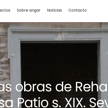
ectos
Sobre angar
Noticias
Contacto
as obras de Rehab
a Patio s. XIX. Sev