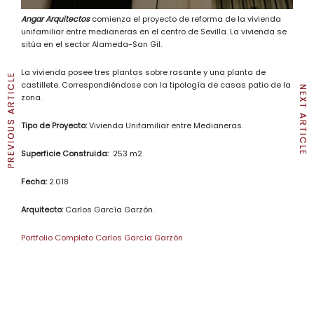
Angar Arquitectos
comienza el proyecto de reforma de la vivienda
unifamiliar entre medianeras en el centro de Sevilla. La vivienda se
sitúa en el sector Alameda-San Gil.
La vivienda posee tres plantas sobre rasante y una planta de
PREVIOUS ARTICLE
PREVIOUS ARTICLE
castillete. Correspondiéndose con la tipología de casas patio de la
NEXT ARTICLE
NEXT ARTICLE
zona.
Tipo de Proyecto:
Vivienda Unifamiliar entre Medianeras.
Superficie Construida:
253 m2
Fecha:
2.018
Arquitecto:
Carlos García Garzón.
Portfolio Completo Carlos García Garzón