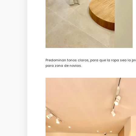
Predominan tonos claros, para que la ropa sea la pr
para zona de novias.