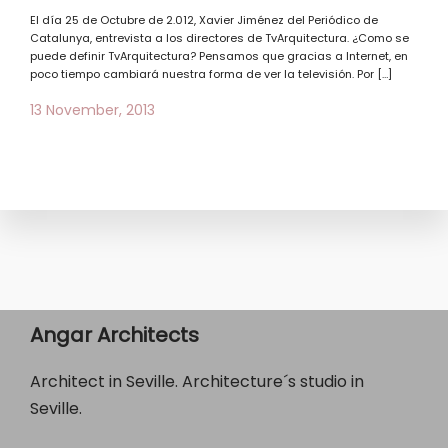
El día 25 de Octubre de 2.012, Xavier Jiménez del Periódico de
Catalunya, entrevista a los directores de TvArquitectura. ¿Como se
puede definir TvArquitectura? Pensamos que gracias a Internet, en
poco tiempo cambiará nuestra forma de ver la televisión. Por […]
13 November, 2013
Angar Architects
Architect in Seville. Architecture´s studio in
Seville.