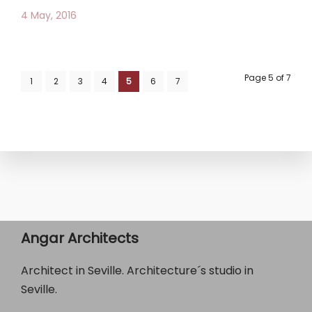
4 May, 2016
Page 5 of 7
1
2
3
4
5
6
7
Angar Architects
Architect in Seville. Architecture´s studio in
Seville.