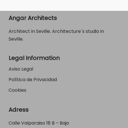
Angar Architects
Architect in Seville. Architecture´s studio in
Seville.
Legal Information
Aviso Legal
Política de Privacidad
Cookies
Adress
Calle Valparaiso 18 B – Bajo