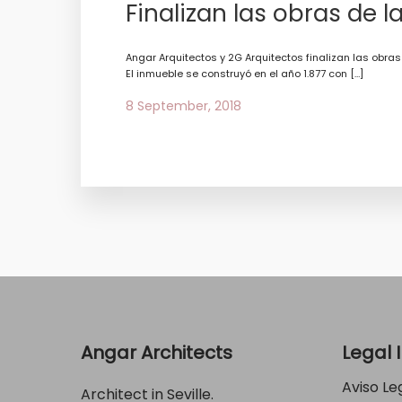
Finalizan las obras de la
Angar Arquitectos y 2G Arquitectos finalizan las obras 
El inmueble se construyó en el año 1.877 con […]
8 September, 2018
Angar Architects
Legal 
Aviso Le
Architect in Seville.