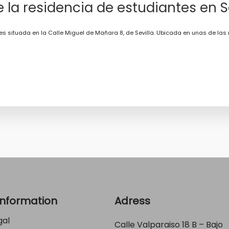
la residencia de estudiantes en Se
situada en la Calle Miguel de Mañara 8, de Sevilla. Ubicada en unas de las mej
Information
Adress
gal
Calle Valparaiso 18 B – Bajo