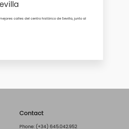
villa
ores calles del centro histórico de Sevilla, junto al
Contact
Phone: (+34)
645.042.952