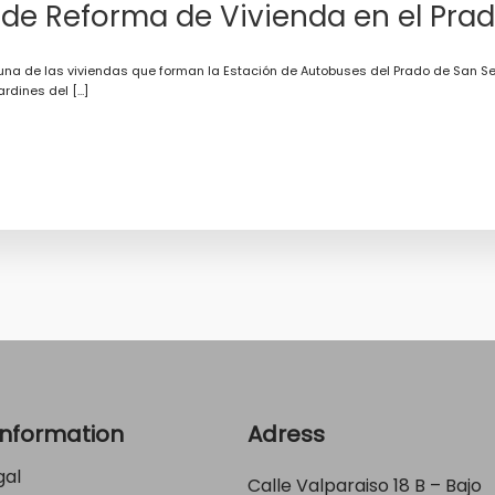
de Reforma de Vivienda en el Prado
na de las viviendas que forman la Estación de Autobuses del Prado de San Seba
ardines del […]
Information
Adress
gal
Calle Valparaiso 18 B – Bajo