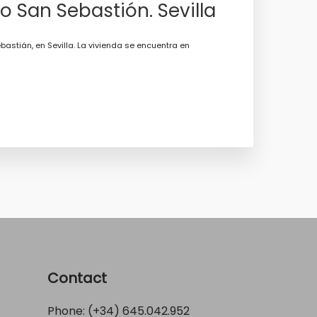
 San Sebastión. Sevilla
stián, en Sevilla. La vivienda se encuentra en
Contact
Phone: (+34)
645.042.952