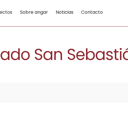
ectos
Sobre angar
Noticias
Contacto
rado San Sebasti