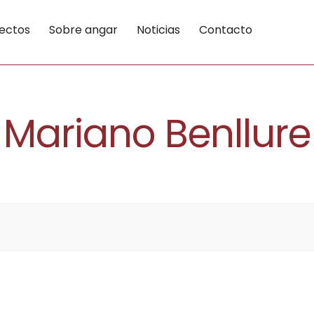
ectos
Sobre angar
Noticias
Contacto
Mariano Benllure