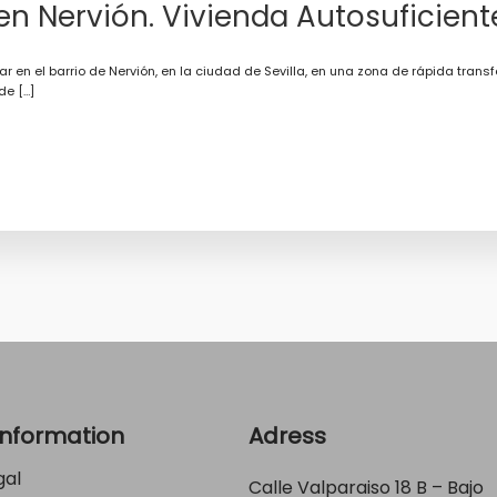
 Nervión. Vivienda Autosuficiente.
en el barrio de Nervión, en la ciudad de Sevilla, en una zona de rápida transfo
de […]
Information
Adress
gal
Calle Valparaiso 18 B – Bajo