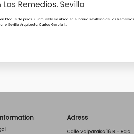
 Los Remedios. Sevilla
 bloque de pisos. El inmueble se ubica en el barrio sevillano de Los Remedios.
lle. Sevilla Arquitecto: Carlos García […]
Information
Adress
gal
Calle Valparaiso 18 B – Bajo