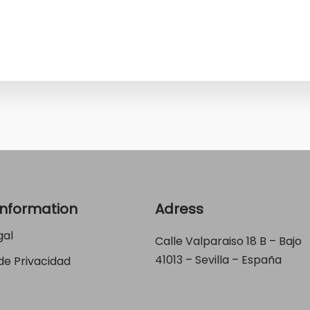
Information
Adress
gal
Calle Valparaiso 18 B – Bajo
41013 – Sevilla – España
 de Privacidad