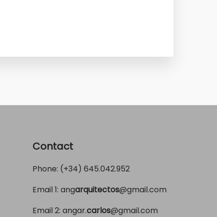
Contact
Phone: (+34)
645.042.952
Email 1:
ang
arquitectos
@gmail.com
Email 2:
angar.
carlos
@gmail.com