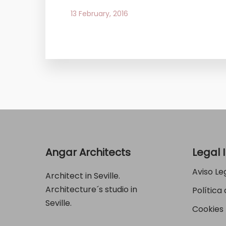
13 February, 2016
Angar Architects
Legal 
Aviso Le
Architect in Seville.
Architecture´s studio in
Política
Seville.
Cookies