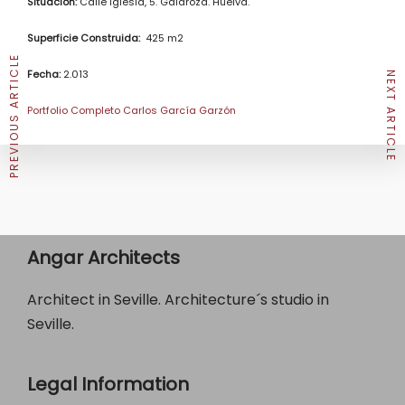
Situación:
Calle Iglesia, 5. Galaroza. Huelva.
Superficie Construida:
425 m2
PREVIOUS ARTICLE
Fecha:
2.013
NEXT ARTICLE
Portfolio Completo Carlos García Garzón
Angar Architects
Architect in Seville. Architecture´s studio in
Seville.
Legal Information